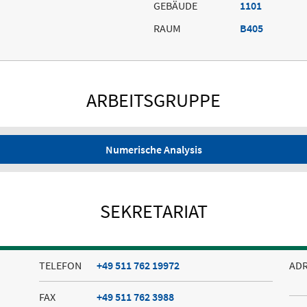
GEBÄUDE
1101
RAUM
B405
ARBEITSGRUPPE
Numerische Analysis
SEKRETARIAT
TELEFON
+49 511 762 19972
AD
FAX
+49 511 762 3988