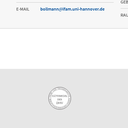
GE
E-MAIL
bollmann
ifam.uni-hannover.de
RA