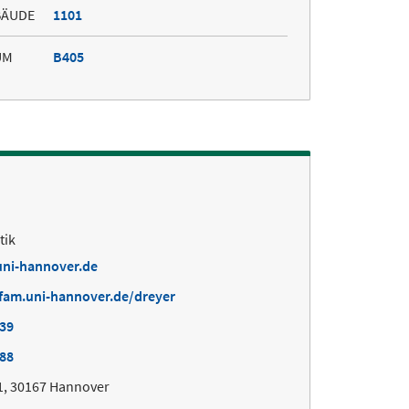
BÄUDE
1101
UM
B405
tik
uni-hannover.de
fam.uni-hannover.de/dreyer
939
988
1, 30167 Hannover