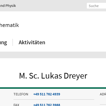
und Physik
thematik
ung
Aktivitäten
M. Sc. Lukas Dreyer
TELEFON
+49 511 762 4939
AD
FAX
+49 511 762 3988