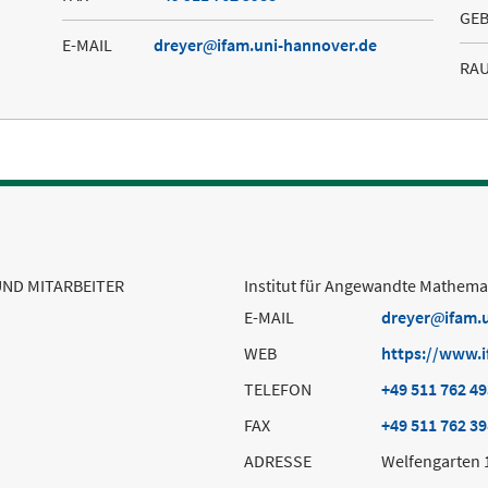
GE
E-MAIL
dreyer
ifam.uni-hannover.de
RA
UND MITARBEITER
Institut für Angewandte Mathema
E-MAIL
dreyer
ifam.
WEB
https://www.i
TELEFON
+49 511 762 4
FAX
+49 511 762 3
ADRESSE
Welfengarten 