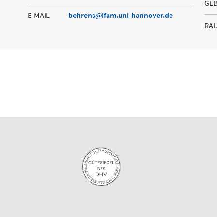
GE
E-MAIL
behrens
ifam.uni-hannover.de
RA