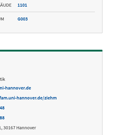
BÄUDE
1101
UM
G003
tik
uni-hannover.de
fam.uni-hannover.de/ziehm
448
988
1, 30167 Hannover