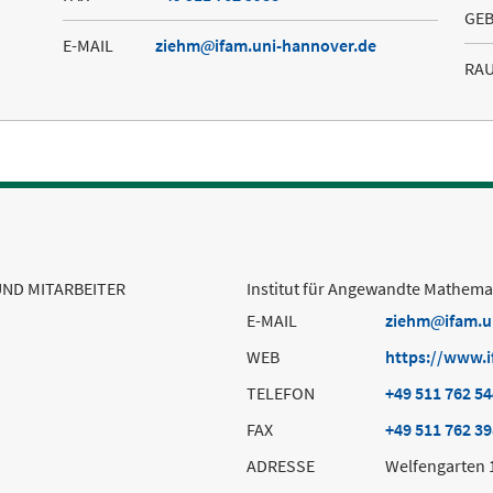
GE
E-MAIL
ziehm
ifam.uni-hannover.de
RA
UND MITARBEITER
Institut für Angewandte Mathema
E-MAIL
ziehm
ifam.
WEB
https://www.i
TELEFON
+49 511 762 5
FAX
+49 511 762 3
ADRESSE
Welfengarten 