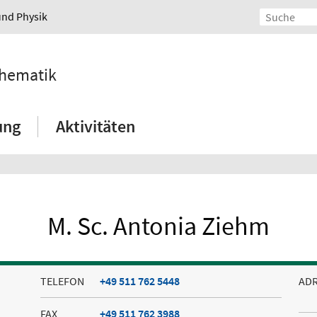
und Physik
thematik
ung
Aktivitäten
M. Sc. Antonia Ziehm
TELEFON
+49 511 762 5448
AD
FAX
+49 511 762 3988