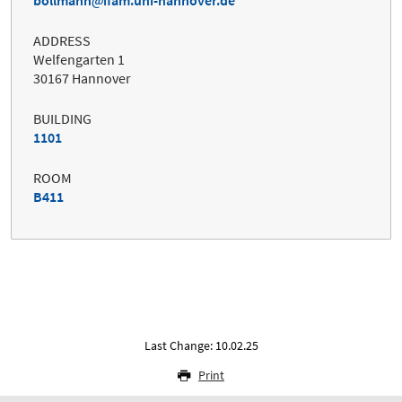
bollmann
ifam.uni-hannover.de
ADDRESS
Welfengarten 1
30167 Hannover
BUILDING
1101
ROOM
B411
Last Change: 10.02.25
Print